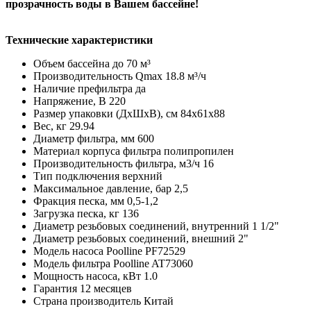
прозрачность воды в Вашем бассейне!
Технические характеристики
Объем бассейна
до 70 м³
Производительность Qmax
18.8 м³/ч
Наличие префильтра
да
Напряжение, В
220
Размер упаковки (ДхШхВ), см
84х61х88
Вес, кг
29.94
Диаметр фильтра, мм
600
Материал корпуса фильтра
полипропилен
Производительность фильтра, м3/ч
16
Тип подключения
верхний
Максимальное давление, бар
2,5
Фракция песка, мм
0,5-1,2
Загрузка песка, кг
136
Диаметр резьбовых соединений, внутренний
1 1/2"
Диаметр резьбовых соединений, внешний
2"
Модель насоса
Poolline PF72529
Модель фильтра
Poolline AT73060
Мощность насоса, кВт
1.0
Гарантия
12 месяцев
Страна производитель
Китай