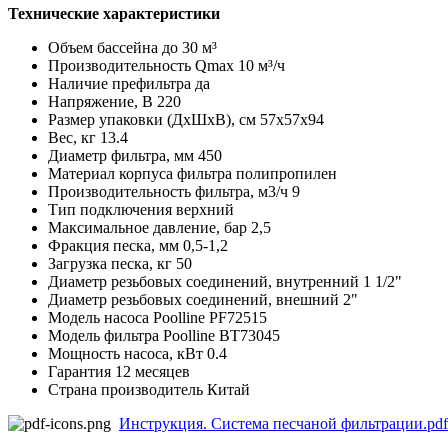
Технические характеристики
Объем бассейна
до 30 м³
Производительность Qmax
10 м³/ч
Наличие префильтра
да
Напряжение, В
220
Размер упаковки (ДхШхВ), см
57х57х94
Вес, кг
13.4
Диаметр фильтра, мм
450
Материал корпуса фильтра
полипропилен
Производительность фильтра, м3/ч
9
Тип подключения
верхний
Максимальное давление, бар
2,5
Фракция песка, мм
0,5-1,2
Загрузка песка, кг
50
Диаметр резьбовых соединений, внутренний
1 1/2"
Диаметр резьбовых соединений, внешний
2"
Модель насоса
Poolline PF72515
Модель фильтра
Poolline BT73045
Мощность насоса, кВт
0.4
Гарантия
12 месяцев
Страна производитель
Китай
Инструкция. Система песчаной фильтрации.pdf