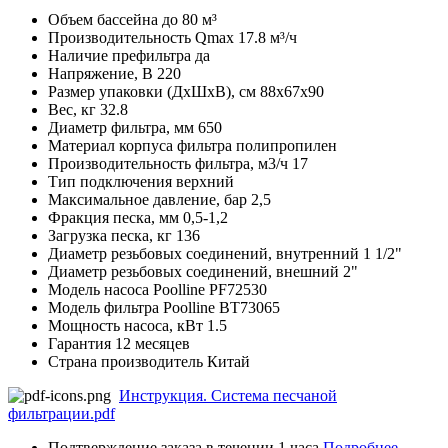
Объем бассейна
до 80 м³
Производительность Qmax
17.8 м³/ч
Наличие префильтра
да
Напряжение, В
220
Размер упаковки (ДхШхВ), см
88х67х90
Вес, кг
32.8
Диаметр фильтра, мм
650
Материал корпуса фильтра
полипропилен
Производительность фильтра, м3/ч
17
Тип подключения
верхний
Максимальное давление, бар
2,5
Фракция песка, мм
0,5-1,2
Загрузка песка, кг
136
Диаметр резьбовых соединений, внутренний
1 1/2"
Диаметр резьбовых соединений, внешний
2"
Модель насоса
Poolline PF72530
Модель фильтра
Poolline BT73065
Мощность насоса, кВт
1.5
Гарантия
12 месяцев
Страна производитель
Китай
Инструкция. Система песчаной
фильтрации.pdf
Подтверждение заказа в течении 1 часа
Подробнее